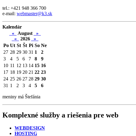
tel.: +421 948 366 700
e-mail:
webmaster@k3.sk
Kalendár
«
August
»
«
2026
»
Po
Ut
St
Št
Pi
So
Ne
27
28
29
30
31
1
2
3
4
5
6
7
8
9
10
11
12
13
14
15
16
17
18
19
20
21
22
23
24
25
26
27
28
29
30
31
1
2
3
4
5
6
meniny má Štefánia
Komplexné služby a riešenia pre web
WEBDESIGN
HOSTING