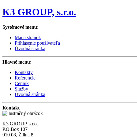
K3 GROUP, s.r.o.
Systémové menu:
Mapa stránok
Prihlásenie používateľa
Úvodná stránka
Hlavné menu:
Kontakty
Referencie
Cenník
Služby
Úvodná stránka
Kontakt
K3 GROUP, s.r.o.
P.O.Box 107
010 08, Žilina 8