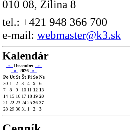
010 08, Žilina 8
tel.: +421 948 366 700
e-mail:
webmaster@k3.sk
Kalendár
«
December
»
«
2026
»
Po
Ut
St
Št
Pi
So
Ne
30
1
2
3
4
5
6
7
8
9
10
11
12
13
14
15
16
17
18
19
20
21
22
23
24
25
26
27
28
29
30
31
1
2
3
Cenník