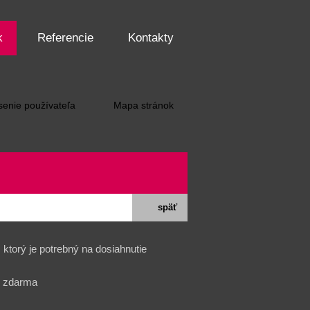
k
Referencie
Kontakty
senie používateľa
Mapa stránok
späť
ktorý je potrebný na dosiahnutie
b zdarma