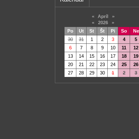
«
Apríl
»
«
2026
»
Po
Ut
St
Št
Pi
So
Ne
30
31
1
2
3
4
5
6
7
8
9
10
11
12
13
14
15
16
17
18
19
20
21
22
23
24
25
26
27
28
29
30
1
2
3