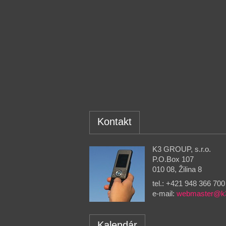
Kontakt
K3 GROUP, s.r.o.
P.O.Box 107
010 08, Žilina 8
tel.: +421 948 366 700
e-mail:
webmaster@k
Kalendár