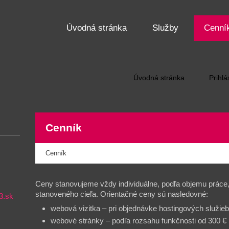
Úvodná stránka
Služby
Cenní
Úvodná stránka
Prihlá
Cenník
Cenník
Ceny stanovujeme vždy individuálne, podľa objemu práce, 
stanoveného cieľa. Orientačné ceny sú nasledovné:
3.sk
webová vizitka – pri objednávke hostingových služie
webové stránky – podľa rozsahu funkčnosti od 300 €