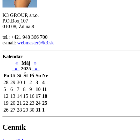
K3 GROUP, s.r.o.
P.O.Box 107
010 08, Žilina 8
tel.: +421 948 366 700
e-mail:
webmaster@k3.sk
Kalendár
«
Máj
»
«
2025
»
Po
Ut
St
Št
Pi
So
Ne
28
29
30
1
2
3
4
5
6
7
8
9
10
11
12
13
14
15
16
17
18
19
20
21
22
23
24
25
26
27
28
29
30
31
1
Cenník