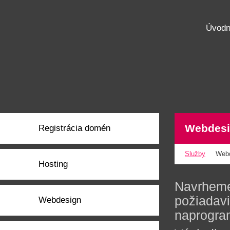
Úvodn
Webdes
Registrácia domén
Služby
Web
Hosting
Navrheme
požiadavi
Webdesign
naprogram