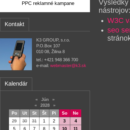
Výsledky
PPC reklamné kampane
nástrojov
W3C va
Kontakt
seo se
stráno
K3 GROUP, s.r.o.
P.O.Box 107
010 08, Žilina 8
tel.: +421 948 366 700
e-mail:
webmaster@k3.sk
Kalendár
«
Jún
»
«
2028
»
Po
Ut
St
Št
Pi
So
Ne
29
30
31
1
2
3
4
5
6
7
8
9
10
11