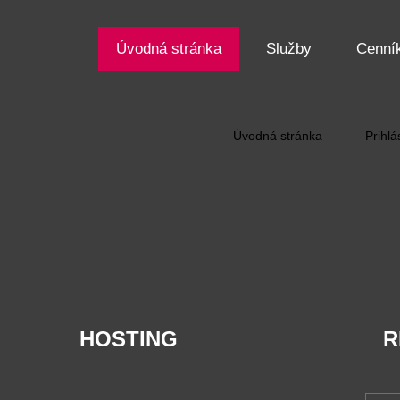
Úvodná stránka
Služby
Cenní
Úvodná stránka
Prihlá
HOSTING
R