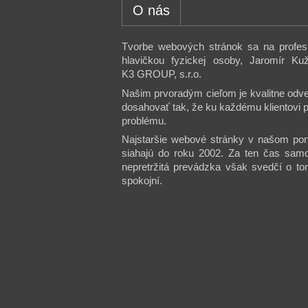
O nás
Tvorbe webových stránok sa na profesi
hlavičkou fyzickej osoby, Jaromír K
K3 GROUP, s.r.o.
Našim prvoradým cieľom je kvalitne odve
dosahovať tak, že ku každému klientovi p
problému.
Najstaršie webové stránky v našom port
siahajú do roku 2002. Za ten čas samo
nepretržitá prevádzka však svedčí o to
spokojní.