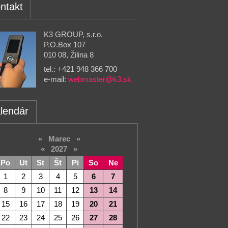
ntakt
K3 GROUP, s.r.o.
P.O.Box 107
010 08, Žilina 8
tel.: +421 948 366 700
e-mail:
webmaster@k3.sk
lendár
«
Marec
»
«
2027
»
Po
Ut
St
Št
Pi
So
Ne
1
2
3
4
5
6
7
8
9
10
11
12
13
14
15
16
17
18
19
20
21
22
23
24
25
26
27
28