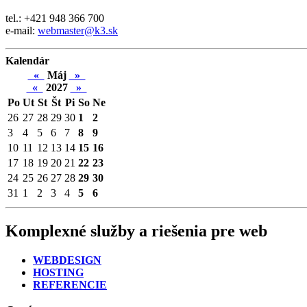
tel.: +421 948 366 700
e-mail:
webmaster@k3.sk
Kalendár
«
Máj
»
«
2027
»
Po
Ut
St
Št
Pi
So
Ne
26
27
28
29
30
1
2
3
4
5
6
7
8
9
10
11
12
13
14
15
16
17
18
19
20
21
22
23
24
25
26
27
28
29
30
31
1
2
3
4
5
6
Komplexné služby a riešenia pre web
WEBDESIGN
HOSTING
REFERENCIE