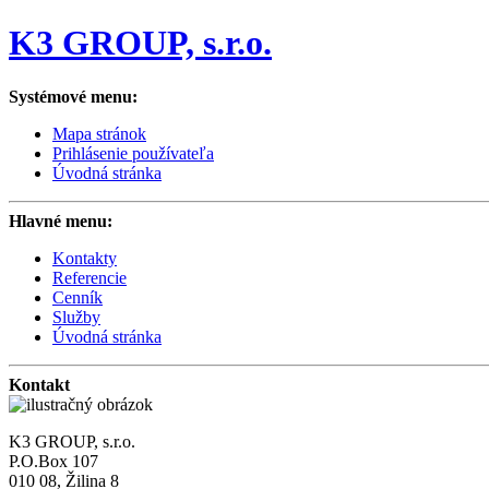
K3 GROUP, s.r.o.
Systémové menu:
Mapa stránok
Prihlásenie používateľa
Úvodná stránka
Hlavné menu:
Kontakty
Referencie
Cenník
Služby
Úvodná stránka
Kontakt
K3 GROUP, s.r.o.
P.O.Box 107
010 08, Žilina 8