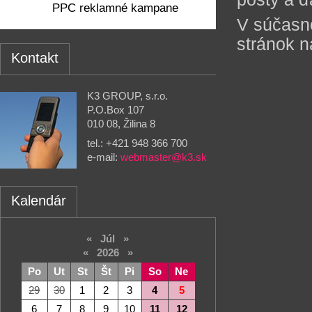
PPC reklamné kampane
V súčasn
stránok 
Kontakt
K3 GROUP, s.r.o.
P.O.Box 107
010 08, Žilina 8
tel.: +421 948 366 700
e-mail:
webmaster@k3.sk
Kalendár
«
Júl
»
«
2026
»
Po
Ut
St
Št
Pi
So
Ne
29
30
1
2
3
4
5
6
7
8
9
10
11
12