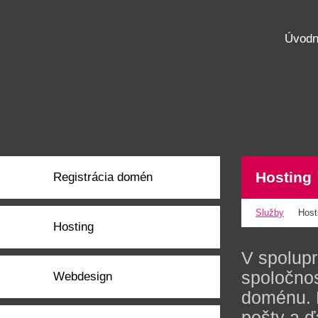
Úvodn
Hosting
Registrácia domén
Služby
Host
Hosting
V spolupr
spoločno
Webdesign
doménu. 
pošty a ď