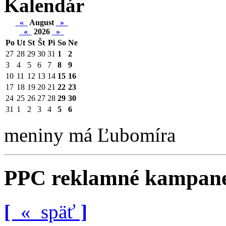
Kalendár
«
August
»
«
2026
»
Po
Ut
St
Št
Pi
So
Ne
27
28
29
30
31
1
2
3
4
5
6
7
8
9
10
11
12
13
14
15
16
17
18
19
20
21
22
23
24
25
26
27
28
29
30
31
1
2
3
4
5
6
meniny má Ľubomíra
PPC reklamné kampan
[
«
späť
]