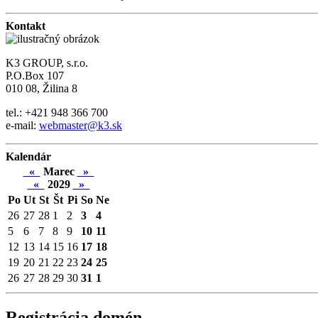
Kontakt
K3 GROUP, s.r.o.
P.O.Box 107
010 08, Žilina 8
tel.: +421 948 366 700
e-mail:
webmaster@k3.sk
Kalendár
«
Marec
»
«
2029
»
Po
Ut
St
Št
Pi
So
Ne
26
27
28
1
2
3
4
5
6
7
8
9
10
11
12
13
14
15
16
17
18
19
20
21
22
23
24
25
26
27
28
29
30
31
1
Registrácia domén