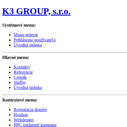
K3 GROUP, s.r.o.
Systémové menu:
Mapa stránok
Prihlásenie používateľa
Úvodná stránka
Hlavné menu:
Kontakty
Referencie
Cenník
Služby
Úvodná stránka
Kontextové menu:
Registrácia domén
Hosting
Webdesign
PPC reklamné kampane