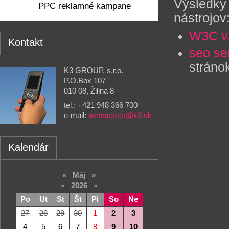
Výsledky
PPC reklamné kampane
nástrojov
W3C va
Kontakt
seo se
stráno
K3 GROUP, s.r.o.
P.O.Box 107
010 08, Žilina 8
tel.: +421 948 366 700
e-mail:
webmaster@k3.sk
Kalendár
«
Máj
»
«
2026
»
Po
Ut
St
Št
Pi
So
Ne
27
28
29
30
1
2
3
4
5
6
7
8
9
10