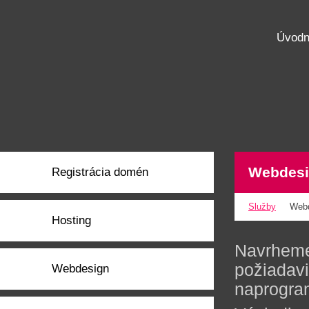
Úvodn
Webdes
Registrácia domén
Služby
Web
Hosting
Navrheme
požiadavi
Webdesign
naprogram