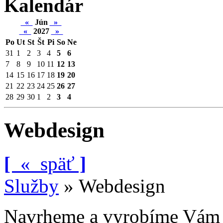
Kalendár
«
Jún
»
«
2027
»
Po
Ut
St
Št
Pi
So
Ne
31
1
2
3
4
5
6
7
8
9
10
11
12
13
14
15
16
17
18
19
20
21
22
23
24
25
26
27
28
29
30
1
2
3
4
Webdesign
[
«
späť
]
Služby
»
Webdesign
Navrheme a vyrobíme Vám 