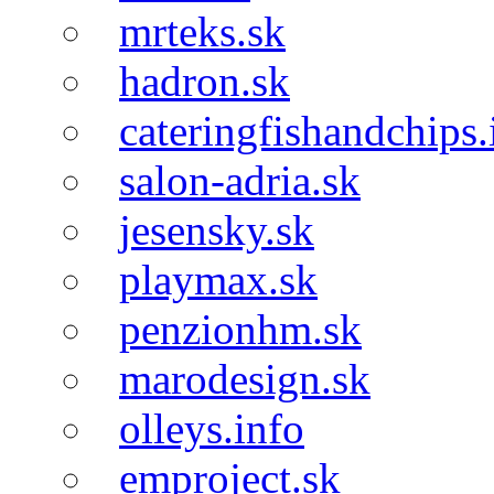
mrteks.sk
hadron.sk
cateringfishandchips.
salon-adria.sk
jesensky.sk
playmax.sk
penzionhm.sk
marodesign.sk
olleys.info
emproject.sk