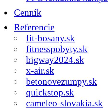
Cenník
Referencie
fit-bosany.sk
fitnesspobyty.sk
bigway2024.sk
x-air.sk
betonovezumpy.sk
quickstop.sk
cameleo-slovakia.sk