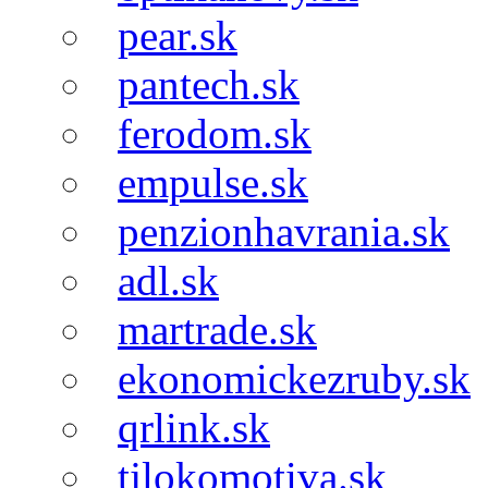
pear.sk
pantech.sk
ferodom.sk
empulse.sk
penzionhavrania.sk
adl.sk
martrade.sk
ekonomickezruby.sk
qrlink.sk
tjlokomotiva.sk