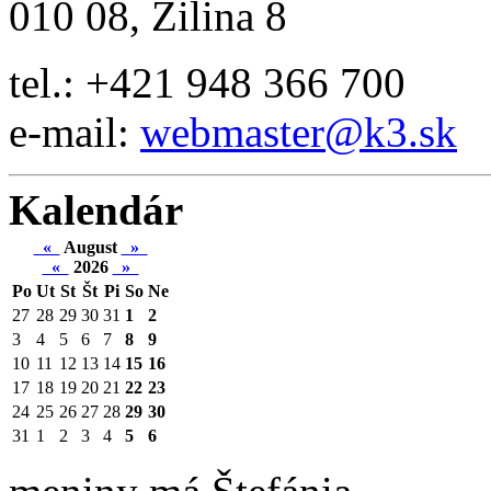
010 08, Žilina 8
tel.: +421 948 366 700
e-mail:
webmaster@k3.sk
Kalendár
«
August
»
«
2026
»
Po
Ut
St
Št
Pi
So
Ne
27
28
29
30
31
1
2
3
4
5
6
7
8
9
10
11
12
13
14
15
16
17
18
19
20
21
22
23
24
25
26
27
28
29
30
31
1
2
3
4
5
6