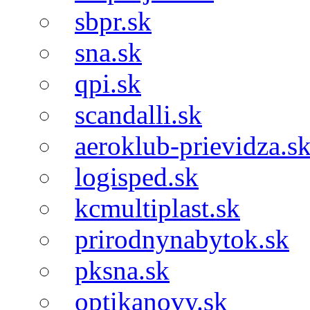
sbpr.sk
sna.sk
qpi.sk
scandalli.sk
aeroklub-prievidza.s
logisped.sk
kcmultiplast.sk
prirodnynabytok.sk
pksna.sk
optikanovy.sk