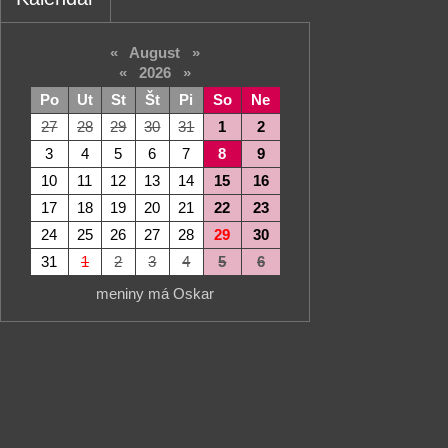
«
August
»
«
2026
»
Po
Ut
St
Št
Pi
So
Ne
27
28
29
30
31
1
2
3
4
5
6
7
8
9
10
11
12
13
14
15
16
17
18
19
20
21
22
23
24
25
26
27
28
29
30
31
1
2
3
4
5
6
meniny má Oskar