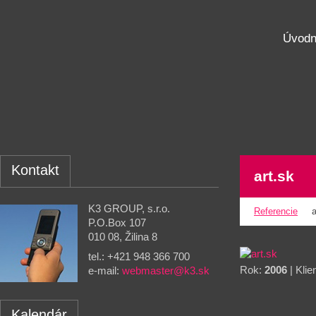
Úvodn
Kontakt
art.sk
K3 GROUP, s.r.o.
Referencie
a
P.O.Box 107
010 08, Žilina 8
tel.: +421 948 366 700
Rok:
2006
| Klie
e-mail:
webmaster@k3.sk
Kalendár