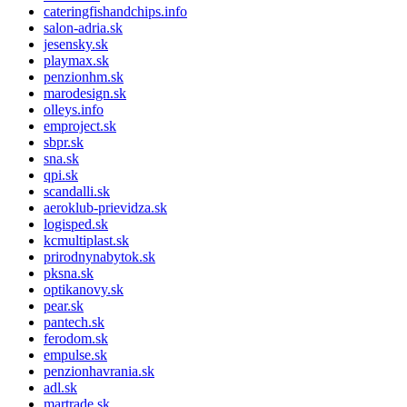
cateringfishandchips.info
salon-adria.sk
jesensky.sk
playmax.sk
penzionhm.sk
marodesign.sk
olleys.info
emproject.sk
sbpr.sk
sna.sk
qpi.sk
scandalli.sk
aeroklub-prievidza.sk
logisped.sk
kcmultiplast.sk
prirodnynabytok.sk
pksna.sk
optikanovy.sk
pear.sk
pantech.sk
ferodom.sk
empulse.sk
penzionhavrania.sk
adl.sk
martrade.sk