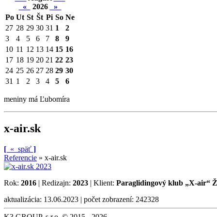
«
2026
»
Po
Ut
St
Št
Pi
So
Ne
27
28
29
30
31
1
2
3
4
5
6
7
8
9
10
11
12
13
14
15
16
17
18
19
20
21
22
23
24
25
26
27
28
29
30
31
1
2
3
4
5
6
meniny má Ľubomíra
x-air.sk
[
«
späť
]
Referencie
»
x-air.sk
Rok:
2016
| Redizajn:
2023
| Klient:
Paraglidingový klub „X-air“ Ž
aktualizácia: 13.06.2023 | počet zobrazení: 242328
K3 GROUP, s.r.o. © 2015 - 2026