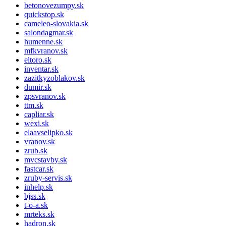
betonovezumpy.sk
quickstop.sk
cameleo-slovakia.sk
salondagmar.sk
humenne.sk
mfkvranov.sk
eltoro.sk
inventar.sk
zazitkyzoblakov.sk
dumir.sk
zpsvranov.sk
ttm.sk
capliar.sk
wexi.sk
elaavselipko.sk
vranov.sk
zrub.sk
mvcstavby.sk
fastcar.sk
zruby-servis.sk
inhelp.sk
bjss.sk
t-o-a.sk
mrteks.sk
hadron.sk