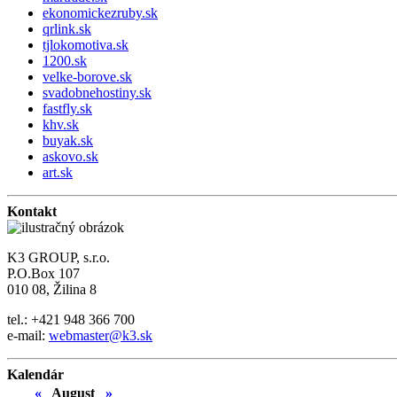
ekonomickezruby.sk
qrlink.sk
tjlokomotiva.sk
1200.sk
velke-borove.sk
svadobnehostiny.sk
fastfly.sk
khv.sk
buyak.sk
askovo.sk
art.sk
Kontakt
K3 GROUP, s.r.o.
P.O.Box 107
010 08, Žilina 8
tel.: +421 948 366 700
e-mail:
webmaster@k3.sk
Kalendár
«
August
»