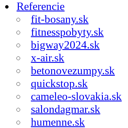
Referencie
fit-bosany.sk
fitnesspobyty.sk
bigway2024.sk
x-air.sk
betonovezumpy.sk
quickstop.sk
cameleo-slovakia.sk
salondagmar.sk
humenne.sk