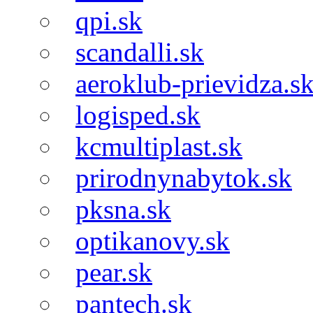
qpi.sk
scandalli.sk
aeroklub-prievidza.s
logisped.sk
kcmultiplast.sk
prirodnynabytok.sk
pksna.sk
optikanovy.sk
pear.sk
pantech.sk