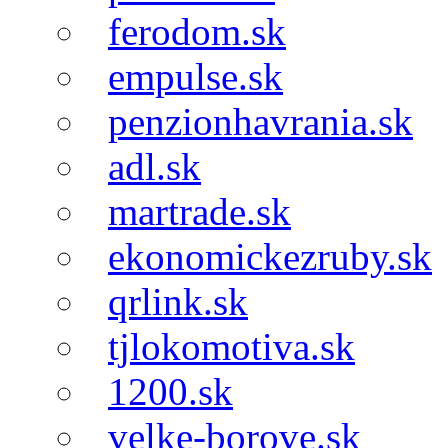
ferodom.sk
empulse.sk
penzionhavrania.sk
adl.sk
martrade.sk
ekonomickezruby.sk
qrlink.sk
tjlokomotiva.sk
1200.sk
velke-borove.sk