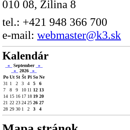
010 08, Žilina 8
tel.: +421 948 366 700
e-mail:
webmaster@k3.sk
Kalendár
«
September
»
«
2026
»
Po
Ut
St
Št
Pi
So
Ne
31
1
2
3
4
5
6
7
8
9
10
11
12
13
14
15
16
17
18
19
20
21
22
23
24
25
26
27
28
29
30
1
2
3
4
Mapa stránok