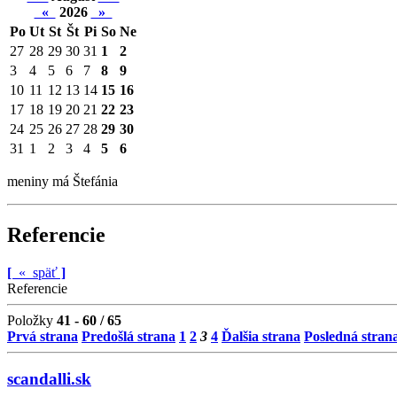
«
2026
»
Po
Ut
St
Št
Pi
So
Ne
27
28
29
30
31
1
2
3
4
5
6
7
8
9
10
11
12
13
14
15
16
17
18
19
20
21
22
23
24
25
26
27
28
29
30
31
1
2
3
4
5
6
meniny má Štefánia
Referencie
[
«
späť
]
Referencie
Položky
41 - 60 / 65
Prvá strana
Predošlá strana
1
2
3
4
Ďalšia strana
Posledná stran
scandalli.sk