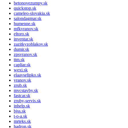
betonovezumpy.sk
quickstop.sk
cameleo-slovakia.sk
salondagmar.sk
humenne.sk
mfkvranov.sk
eltoro.sk
inventar.sk
zazitkyzoblakov.sk
dumir.sk
zpsvranov.sk
ttm.sk
capliar.sk
wexi.sk
elaavselipko.sk
vranov.sk
zrub.sk
mvcstavby.sk
fastcar.sk
zruby-servis.sk
inhelp.sk
bjss.sk
t-o-a.sk
mrteks.sk
hadron.sk