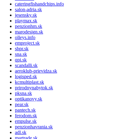
cateringfishandchips.info
salon-adria.sk
jesensky.sk
playmax.sk
penzionhm.sk
marodesign.sk
olleys.info
emproject.sk
sbpr.sk
sna.sk
qpi.sk
scandalli.sk
aeroklub-prievidza.sk
logisped.sk
kcmultiplast.sk
prirodnynabytok.sk
pksna.sk
optikanovy.sk
pear.sk
pantech.sk
ferodom.sk
empulse.sk
penzionhavrania.sk
adl.sk
martrade.sk