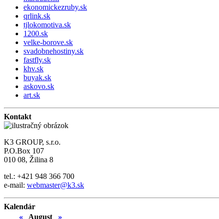
ekonomickezruby.sk
qrlink.sk
tjlokomotiva.sk
1200.sk
velke-borove.sk
svadobnehostiny.sk
fastfly.sk
khv.sk
buyak.sk
askovo.sk
art.sk
Kontakt
K3 GROUP, s.r.o.
P.O.Box 107
010 08, Žilina 8
tel.: +421 948 366 700
e-mail:
webmaster@k3.sk
Kalendár
«
August
»