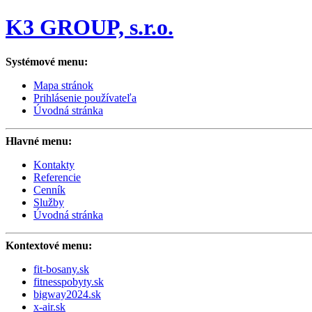
K3 GROUP, s.r.o.
Systémové menu:
Mapa stránok
Prihlásenie používateľa
Úvodná stránka
Hlavné menu:
Kontakty
Referencie
Cenník
Služby
Úvodná stránka
Kontextové menu:
fit-bosany.sk
fitnesspobyty.sk
bigway2024.sk
x-air.sk