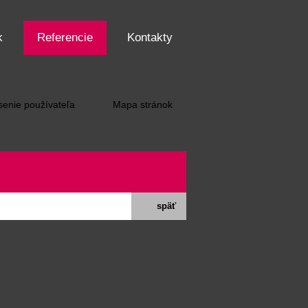
k
Referencie
Kontakty
senie používateľa
Mapa stránok
späť