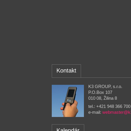
Kontakt
K3 GROUP, s.r.o.
P.O.Box 107
010 08, Žilina 8
tel.: +421 948 366 700
e-mail:
webmaster@k
Kalendár