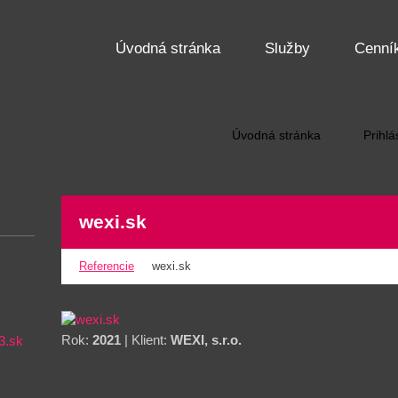
Úvodná stránka
Služby
Cenní
Úvodná stránka
Prihlá
wexi.sk
Referencie
wexi.sk
Rok:
2021
| Klient:
WEXI, s.r.o.
3.sk