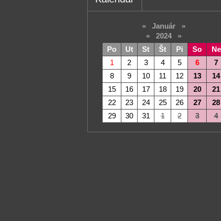
«
Január
»
«
2024
»
Po
Ut
St
Št
Pi
So
Ne
1
2
3
4
5
6
7
8
9
10
11
12
13
14
15
16
17
18
19
20
21
22
23
24
25
26
27
28
29
30
31
1
2
3
4