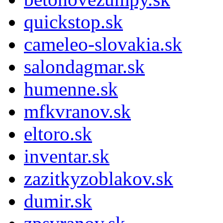
quickstop.sk
cameleo-slovakia.sk
salondagmar.sk
humenne.sk
mfkvranov.sk
eltoro.sk
inventar.sk
zazitkyzoblakov.sk
dumir.sk