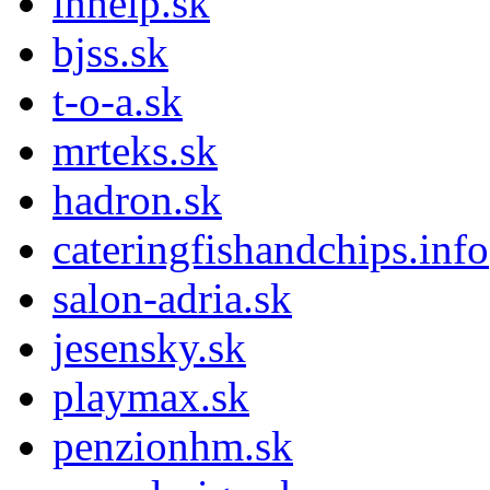
inhelp.sk
bjss.sk
t-o-a.sk
mrteks.sk
hadron.sk
cateringfishandchips.info
salon-adria.sk
jesensky.sk
playmax.sk
penzionhm.sk