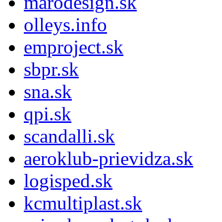
marodesign.sk
olleys.info
emproject.sk
sbpr.sk
sna.sk
qpi.sk
scandalli.sk
aeroklub-prievidza.sk
logisped.sk
kcmultiplast.sk