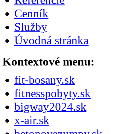
Cenník
Služby
Úvodná stránka
Kontextové menu:
fit-bosany.sk
fitnesspobyty.sk
bigway2024.sk
x-air.sk
betonovezumpy.sk