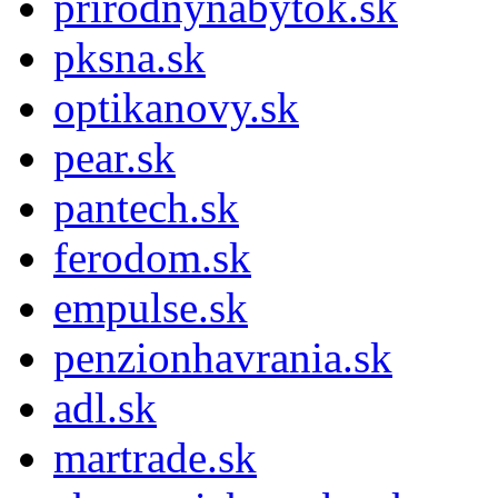
prirodnynabytok.sk
pksna.sk
optikanovy.sk
pear.sk
pantech.sk
ferodom.sk
empulse.sk
penzionhavrania.sk
adl.sk
martrade.sk