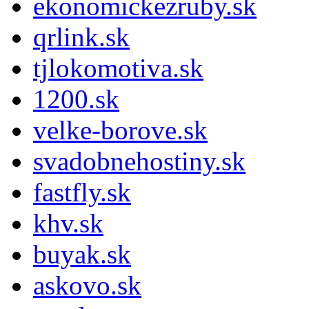
ekonomickezruby.sk
qrlink.sk
tjlokomotiva.sk
1200.sk
velke-borove.sk
svadobnehostiny.sk
fastfly.sk
khv.sk
buyak.sk
askovo.sk