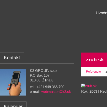
Úvodn
Kontakt
zrub.sk
K3 GROUP, s.r.o.
Referencie
P.O.Box 107
010 08, Žilina 8
tel.: +421 948 366 700
Rok:
2003
| Red
e-mail:
webmaster@k3.sk
Kalendár